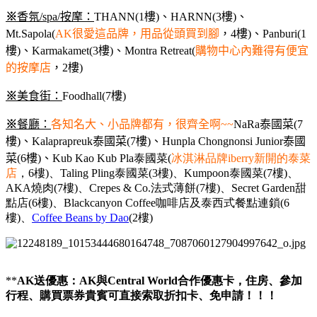
※
香氛/spa/按摩：
THANN(1樓)、HARNN(3樓)、
Mt.Sapola(
AK很愛這品牌，用品從頭買到腳
，4樓)、Panburi(1
樓)、Karmakamet(3樓)、Montra Retreat(
購物中心內難得有便宜
的按摩店
，2樓)
※
美食街：
Foodhall(7樓)
※
餐廳：
各知名大、小品牌都有，很齊全啊~~
NaRa泰國菜(7
樓)、Kalaprapreuk泰國菜(7樓)、Hunpla Chongnonsi Junior泰國
菜(6樓)、
Kub Kao Kub Pla泰國菜(
冰淇淋品牌iberry新開的泰菜
店
，6樓)、Taling Pling泰國菜(3樓)、Kumpoon泰國菜(7樓)、
AKA燒肉(7樓)、Crepes & Co.法式薄餅(7樓)、Secret Garden甜
點店(6樓)、Blackcanyon Coffee咖啡店及泰西式餐點連鎖(6
樓)、
Coffee Beans by Dao
(2樓)
**
AK送優惠：AK與Central World合作優惠卡，住房、參加
行程、購買票券貴賓可直接索取折扣卡、免申請！！！