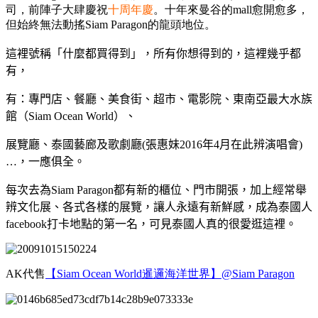
司，前陣子大肆慶祝
十周年慶
。十年來曼谷的mall愈開愈多，
但始終無法動搖Siam Paragon的龍頭地位。
這裡號稱「什麼都買得到」，所有你想得到的，這裡幾乎都
有，
有：專門店、餐廳、美食街、超市、電影院、東南亞最大水族
館（Siam Ocean World）、
展覽廳、泰國藝廊及歌劇廳(張惠妹2016年4月在此辨演唱會)
…，一應俱全。
每次去為Siam Paragon都有新的櫃位、門市開張，加上經常舉
辨文化展、各式各樣的展覽，讓人永遠有新鮮感，成為泰國人
facebook打卡地點的第一名，可見泰國人真的很愛逛這裡。
AK代售
【Siam Ocean World暹邏海洋世界】@Siam Paragon