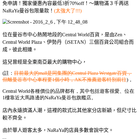
免申請！獨家優惠內容最低3折70%off！～購物滿３千再送
NaRaYa曼谷包限量款！
(太強大了!!!)
位在曼谷市中心熱鬧地段的Central World百貨，是由Zen、
Central World Plaza、伊勢丹（iSETAN）三個百貨公司組合而
成，彼此相連。
這兒曾經是全東南亞最大的購物中心，
(註：
目前最大的mall是同集團的Central Plaza Westgate百貨，
但離曼谷市中心車程要1個小時，AK不推薦遊客特別前往
)，
Central World各種價位的品牌都有，其中包括遊客很愛、位在
1樓靠近大馬路邊的NaRaYa曼谷包旗艦店。
店內永遠擠滿人潮，這裡的款式比其他家分店新穎，但尺寸比
較不齊全。
由於華人遊客太多，NaRaYa的店員多數會說中文。