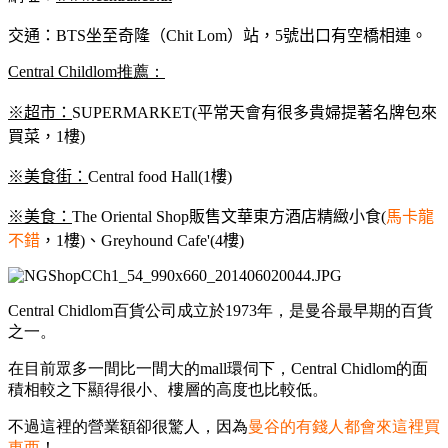
交通：BTS坐至奇隆（Chit Lom）站，5號出口有空橋相連。
Central Childlom推薦：
※超市：
SUPERMARKET(平常天會有很多貴婦提著名牌包來
買菜，1樓)
※
美食街：
Central food Hall(1樓)
※
美食：
The Oriental Shop販售文華東方酒店精緻小食(
馬卡龍
不錯
，1樓)、Greyhound Cafe'(4樓)
Central Chidlom百貨公司成立於1973年，是曼谷最早期的百貨
之一。
在目前眾多一間比一間大的mall環伺下，Central Chidlom的面
積相較之下顯得很小、樓層的高度也比較低。
不過這裡的營業額卻很驚人，因為
曼谷的有錢人都會來這裡買
東西
！