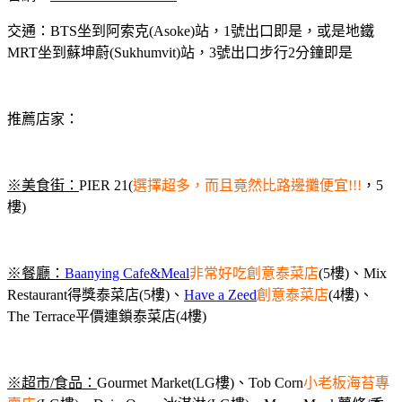
交通：BTS坐到阿索克(Asoke)站，1號出口即是，或是地鐵
MRT坐到蘇坤蔚(Sukhumvit)站，3號出口步行2分鐘即是
推薦店家：
※美食街：
PIER 21(
選擇超多，而且竟然比路邊攤便宜!!!
，5
樓)
※
餐廳：
Baanying Cafe&Meal
非常好吃創意泰菜店
(5樓)、Mix
Restaurant得獎泰菜店(5樓)、
Have a Zeed
創意泰菜店
(4樓)、
The Terrace平價連鎖泰菜店(4樓)
※
超市/食品：
Gourmet Market(LG樓)、Tob Corn
小老板海苔專