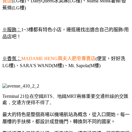
賣店
(LG樓)、DairyQueen冰淇淋(LG樓)、Mama Monk薯條/香
蕉條(LG樓)
※
服飾：
1~3樓都有特色小店，邊逛邊找出適合自己的服飾/用
品店吧！
※
香氛：
MADAME HENG興夫人肥皂專賣店
(便宜，好好洗
LG樓)、SARA'S WAND(M樓)、Mt. Sapola(M樓)
Terminal 21位在空鐵BTS、地鐵MRT兩條重要交通幹線的交匯
處，交通方便得不得了。
最大的特色是整個商場以機場航站為概念，從入口開始，每一
層樓的手扶梯，都設計成登機門，轉換到不同的國家。