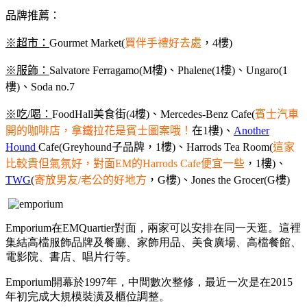
品牌推薦：
※超市：
Gourmet Market(
買伴手禮好去處
，4樓)
※
服飾：
Salvatore Ferragamo(M樓)、Phalene(1樓)、Ungaro(1
樓)、Soda no.7
※
吃/喝：
FoodHall美食街(4樓)、Mercedes-Benz Cafe(
賓士汽車
開的咖啡店，拿鐵拉花是賓士圖案哦！
在1樓)、
Another
Hound
Cafe(Greyhound子品牌，1樓)、Harrods Tea Room(
這家
比較貴但氣氛好，對面EM的Harrods Cafe便宜一些
，1樓)、
TWG
(
寄放男友/老公的好地方
，G樓)、Jones the Grocer(G樓)
Emporium在EMQuartier對面，兩家可以安排在同一天逛。這裡
集結高檔服飾品牌及餐廳、家飾用品、美食廣場、高檔餐館、
電影院、書店、唱片行等。
Emporium開幕於1997年，中間數次整修，最近一次是在2015
年初完成大規模裝潢及櫃位調整。