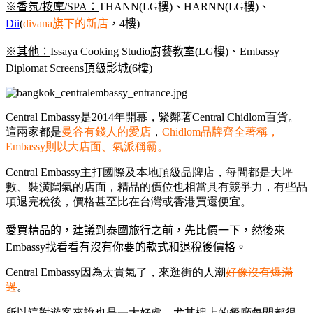
※
香氛/按摩/SPA：
THANN(LG樓)、HARNN(LG樓)、
Dii
(
divana旗下的新店
，4樓)
※
其他：
Issaya Cooking Studio廚藝教室(LG樓)、Embassy
Diplomat Screens頂級影城(6樓)
Central Embassy是2014年開幕，緊鄰著
Central Chidlom百貨。
這兩家都是
曼谷有錢人的愛店
，
Chidlom品牌齊全著稱，
Embassy則以大店面、氣派稱霸。
Central Embassy主打國際及本地頂級品牌店，每間都是大坪
數、裝潢闊氣的店面，精品的價位也相當具有競爭力，有些品
項退完稅後，價格甚至比在台灣或香港買還便宜。
愛買精品的，建議到泰國旅行之前，先比價一下，然後來
Embassy找看看有沒有你要的款式和退稅後價格。
Central Embassy因為太貴氣了，來逛街的人潮
好像沒有爆滿
過
。
所以這對遊客來說也是一大好處，尤其樓上的餐廳每間都很