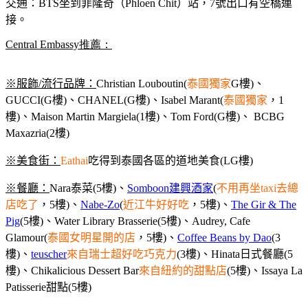
交通：BTS坐到菲隆奇（Phloen Chit）站，7號出口有空橋連
接。
Central Embassy推薦：
※服飾/流行品牌：
Christian Louboutin(
泰國獨家
G樓)、
GUCCI(G樓)、CHANEL(G樓)、Isabel Marant(
泰國獨家
，1
樓)、Maison Martin Margiela(1樓)、Tom Ford(G樓)、 BCBG
Maxazria(2樓)
※
美食街：
Eathai
吃得到泰國各區的道地美食(LG樓)
※
餐廳：
Nara泰菜(5樓)、
Somboon建興酒家
(
不用再坐taxi去總
店吃了
，5樓)、
Nabe-Zo
(
近江牛好好吃
，5樓)
、
The Gir & The
Pig
(5樓)、Water Library Brasserie(5樓)、Audrey, Cafe
Glamour(
泰國女明星開的店
，5樓)、
Coffee Beans by Dao
(3
樓)、
teuscher
來自瑞士超好吃巧克力
(3樓)、Hinata日式餐廳(5
樓)、Chikalicious Dessert Bar
來自紐約的甜點店
(5樓)、Issaya La
Patisserie甜點(5樓)