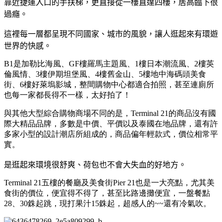
靠近捷運入口的手扶梯，更直接從一樓直達四樓，居高臨下很
過癮。
這裡每一層都呈現不同國家、城市的風貌，讓人逛起來有環遊
世界的快感。
B1是加勒比海風、GF樓羅馬主題風、1樓日本潮流風、2樓英
倫風情、3樓伊期坦堡風、4樓舊金山、5樓地中海碼頭美食
街、6樓好萊塢影城，整間購物中心都適合拍照，甚至連廁所
也每一家都長得不一樣，太好拍了！
與其他大型綜合購物商場不同的是，Terminal 21的商品沒有國
際大精品品牌，多數是中價、平價以及泰國在地品牌，還有許
多家小型的設計潮店所組成的，商品偏年輕款式，價位相常平
實。
是逛起來環境很舒爽、荷包也不會大失血的好地方。
Terminal 21五樓的餐廳及美食街Pier 21也是一大亮點，尤其美
食街的價位，便宜得不得了，甚至比路邊攤便宜，一盤餐點
28、30銖起跳，現打果汁15銖起，超感人的~~還有冷氣吹。