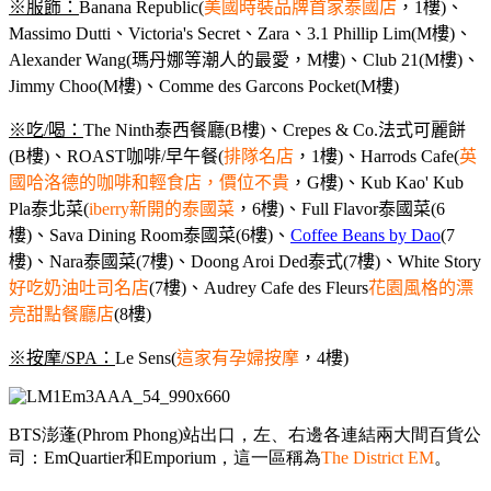
※服飾：
Banana Republic(
美國時裝品牌首家泰國店
，1樓)、
Massimo Dutti、Victoria's Secret、Zara、3.1 Phillip Lim(M樓)、
Alexander Wang(瑪丹娜等潮人的最愛，M樓)、Club 21(M樓)、
Jimmy Choo(M樓)、Comme des Garcons Pocket(M樓)
※
吃/喝：
The Ninth泰西餐廳(B樓)、Crepes & Co.法式可麗餅
(B樓)、ROAST咖啡/早午餐(
排隊名店
，1樓)、Harrods Cafe(
英
國哈洛德的咖啡和輕食店，價位不貴
，G樓)、Kub Kao' Kub
Pla泰北菜(
iberry新開的泰國菜
，6樓)、Full Flavor泰國菜(6
樓)、Sava Dining Room泰國菜(6樓)、
Coffee Beans by Dao
(7
樓)、Nara泰國菜(7樓)、Doong Aroi Ded泰式(7樓)、White Story
好吃奶油吐司名店
(7樓)、Audrey Cafe des Fleurs
花園風格的漂
亮甜點餐廳店
(8樓)
※
按摩/SPA：
Le Sens(
這家有孕婦按摩
，4樓)
BTS澎蓬(Phrom Phong)站出口，左、右邊各連結兩大間百貨公
司：EmQuartier和Emporium，這一區稱為
The District EM
。