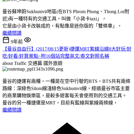
曼谷蘇坤蔚Sukhumvit地區(在BTS Phrom Phong、Thong Lor附
近)有一種特有的交通工具，叫做「小貨卡taxi」，
它是由小貨卡改裝成的，有點像是迷你版的「雙條車」，
繼續閱讀
9年前
【曼谷自由行】(2017/08/15更新)捷運MRT紫線沿線8大好玩/好
吃/好看/好買景點~附16個站完整英文/泰文對照名稱
about Traffic 交通篇
國外旅遊
曼谷的捷運有兩種，一種是在空中行駛的BTS，BTS共有兩條
路線：深綠色Silom線淺綠色Sukhumvit線，經過曼谷市區主要
的商業購物娛樂區，是較多遊客每天會使用到的交通工具。
曼谷的另一種捷運是MRT，目前有藍線與紫線兩條線，
繼續閱讀