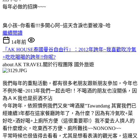
每年必做的招牌~~~
臭小孩~你看看!!!多開心阿~這天含淚也要被潑~哈
繼續閱讀
14年前
『AK HOUSE泰國曼谷自由行』：2012年跨年~我喜歡吹冷氣
+吃吃喝喝的跨年!!你呢?
about AK TRAVEL關於行程團隊
國外旅遊
我們每年的重點活動，都有很多老朋友跟新朋友參加，今年也
不例外喔~2013年我們一起去吧!！不喝酒的朋友也沒關係，因
為ＡＫ我也是菸酒不沾
今年跨年，依照慣例我們又來”啤酒屋”Tawandang 其實我們已
經連續3年都在這家餐廳跨年了，為什麼？因為有冷氣吹+菜
好吃+酒好喝+上廁所方便（這很重要耶!）我不愛去人擠人的
看什麼煙火，吃東西不方便、廁所難找~~NONONO~~
平常時候也很值得去看看，尤其是想看表演的觀光客，這邊又