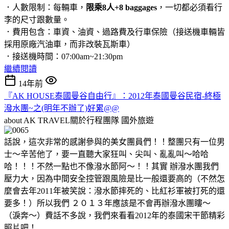
．人數限制：每輛車，
限乘8人+8 baggages
，一切都必須看行
李的尺寸跟數量。
．費用包含：車資、油資、過路費及行車保險（接送機車輛皆
採用原廠汽油車，而非改裝瓦斯車）
．接送機時間：07:00am~21:30pm
繼續閱讀
14年前
『AK HOUSE泰國曼谷自由行』：2012年泰國曼谷民宿-終極
潑水團~之(明年不辦了)好累@@
about AK TRAVEL關於行程團隊
國外旅遊
話說，這次非常的感謝參與的美女團員們！！整團只有一位男
士～辛苦他了，要一直聽大家狂叫、尖叫、亂亂叫～哈哈
哈！！！不然一點也不像潑水節阿～！！其實 辦潑水團我們
壓力大，因為中間安全控管跟風險是比一般還要高的（不然怎
麼會去年2011年被笑說：潑水節摔死的、比紅衫軍被打死的還
要多！）所以我們 ２０１３年應該是不會再辦潑水團瞜～
（淚奔～）費話不多說，我們來看看2012年的泰國宋干節精彩
照片吧！